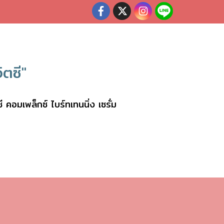
ตซี"
มเพล็กซ์ ไบร์ทเทนนิ่ง เซรั่ม